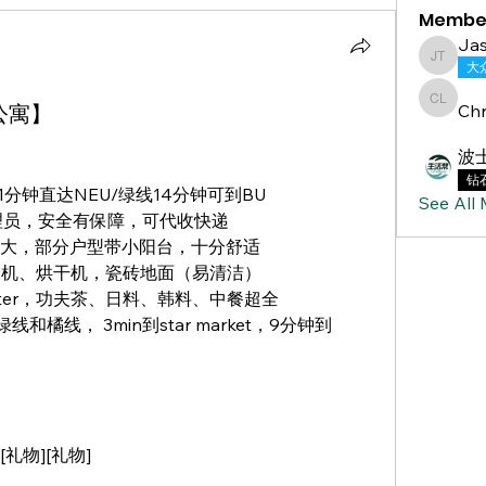
Membe
Jas
Jasmine
大
公寓】
Chr
Chris L
波
钻
橙线11分钟直达NEU/绿线14分钟可到BU
See All
管理员，安全有保障，可代收快递
超大，部分户型带小阳台，十分舒适
衣机、烘干机，瓷砖地面（易清洁）
ial center，功夫茶、日料、韩料、中餐超全 
和橘线， 3min到star market，9分钟到
礼物][礼物]