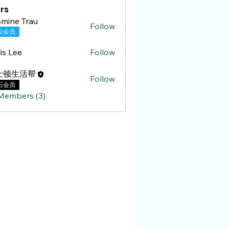
rs
mine Trau
Follow
 Trau
众会员
is Lee
Follow
ee
士顿生活帮
Follow
石会员
 Members (3)