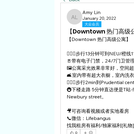
Amy Lin
January 20, 2022
Amy Lin
大众会员
【Downtown 热门高级
【Downtown 热门高级公寓】
🏃🏻‍♂️步行13分钟可到NEU/
🚪带有电子门禁，24/7门卫
🖼公寓采光效果非常好，空间
🛋室内带有超大衣橱，室内洗
🏃🏻‍♀️步行2min到Prudent
🚇下楼走路 5分钟直达便是T站-绿线
Newbury street。 
🎥可咨询看视频或者实地看房
📞微信：Lifebangus
找我租房有福利/独家福利[礼物][
0