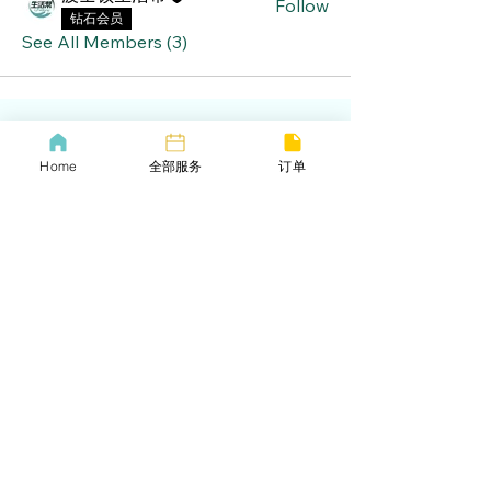
Follow
钻石会员
See All Members (3)
lifebang
Home
全部服务
订单
波士顿同城服务
​生活帮VIP
​Call us now
​下载生活帮App
​COVID-19 Policy
Lif
ebangus
Refund Policy
Yo
utube
Privacy policy
Twitter