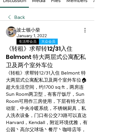
Discussion
Media
Files
Members
About
Back
波士顿小柴
January 1, 2022
生活帮会员
大众会员
《转租》求帮转12/31入住
Belmont 特大两层式公寓配私
卫及两个室外车位
《转租》求帮转12/31入住 Belmont 特
大两层式公寓配私卫及两个室外车位🏠
超大生活空间，约1700 sq ft，两房连
Sun Room两卫型，有客厅饭厅，Sun 
Room可用作三房使用，下层有特大活
动室，中央冷暖系统，不锈钢厨具，私
人洗衣设备，门口有公交73路可以直达
Harvard，Kendall，附近环境优雅，有
公园丶高尔父球场丶餐厅丶咖啡店等，