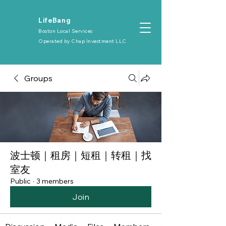
​LifeBang
Boston Local Services
Operated by
Chap Investment LLC
Groups
波士顿｜租房｜短租｜转租｜找
室友
Public
·
3 members
Join