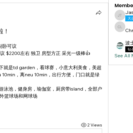
Membe
Jas
Jasmine
大
啦！
Chr
Chris L
波
副卧可议
钻
议 $2200左右 独卫 房型方正 采光一级棒👍
See All
下就是td garden，看球赛，小意大利美食，美超
0min，离neu 10min，出行方便，门口就是绿
泳池，健身房，瑜伽室，厨房带island，全部户
户外篮球场和网球场
2 Views