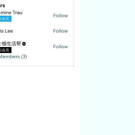
rs
mine Trau
Follow
 Trau
众会员
is Lee
Follow
ee
士顿生活帮
Follow
石会员
 Members (3)