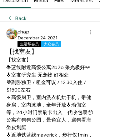
Discussion
Media
Files
Members
About
Back
chap
December 24, 2021
生活帮会员
大众会员
【找室友】
【找室友】
🌟蓝线附近高级公寓2b2b 采光极好🌞
🌟室友研究生 无宠物 好相处 
💜副卧独卫 / 租金可议 / 12.30入住 / 
$1500左右
🔹高级厨卫，室内洗衣机烘干机，带健
身房，室内泳池，全年开放🌟瑜伽室
等，24小时门禁刷卡出入，代收包裹📦
公寓有狗狗公园，景色宜人，遛狗看海
坐皮划艇
🌟近地铁蓝线maverick，步行仅1min，