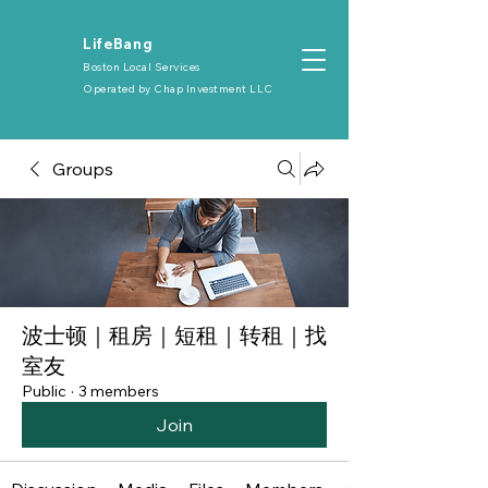
​LifeBang
Boston Local Services
Operated by
Chap Investment LLC
Groups
波士顿｜租房｜短租｜转租｜找
室友
Public
·
3 members
Join