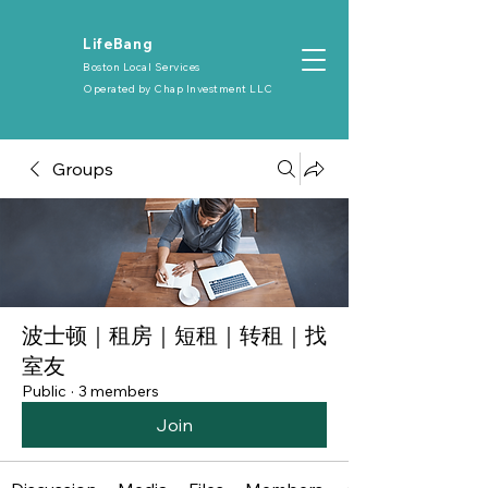
​LifeBang
Boston Local Services
Operated by
Chap Investment LLC
Groups
波士顿｜租房｜短租｜转租｜找
室友
Public
·
3 members
Join