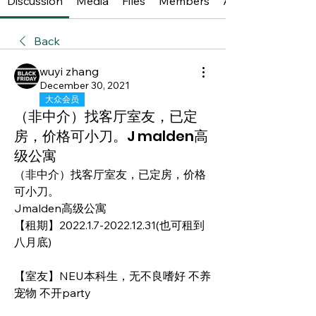
Discussion
Media
Files
Members
About
Back
wuyi zhang
December 30, 2021
大众会员
（非中介）找客厅室友，已定
房，价格可小刀。J malden高
级公寓
（非中介）找客厅室友，已定房，价格
可小刀。
Jmalden高级公寓
【租期】2022.1.7-2022.12.31(也可租到
八月底)
【室友】NEU本科生，无不良嗜好 不养
宠物 不开party