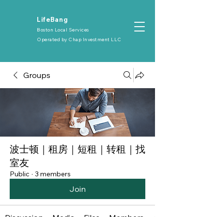
​LifeBang
Boston Local Services
Operated by
Chap Investment LLC
Groups
波士顿｜租房｜短租｜转租｜找
室友
Public
·
3 members
Join