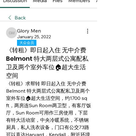
Discussion
Media
Files
Members
About
Back
Glory Men
Glory Men
January 25, 2022
大众会员
《转租》即日起入住 无中介费
Belmont 特大两层式公寓配私
卫及两个室外车位🏠超大生活
空间
《转租》求帮转 即日起入住 无中介费 
Belmont 特大两层式公寓配私卫及两个
室外车位🏠超大生活空间，约1700 sq 
ft，两房连Sun Room两卫型，有客厅饭
厅，Sun Room可用作三房使用，下层
有特大活动室，中央冷暖系统，不锈钢
厨具，私人洗衣设备，门口有公交73路
可以直达Harvard，Kendall，附近环境