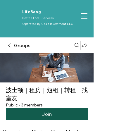
​LifeBang
Boston Local Services
Operated by
Chap Investment LLC
Groups
波士顿｜租房｜短租｜转租｜找
室友
Public
·
3 members
Join