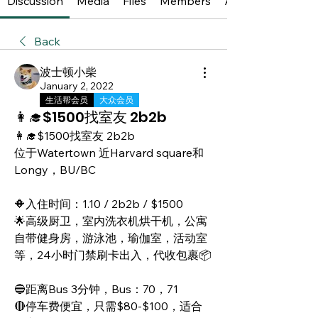
Discussion
Media
Files
Members
About
Back
波士顿小柴
January 2, 2022
生活帮会员
大众会员
👩‍🎓$1500找室友 2b2b
👩‍🎓$1500找室友 2b2b
位于Watertown 近Harvard square和
Longy，BU/BC
🔶入住时间：1.10 / 2b2b / $1500
🌟高级厨卫，室内洗衣机烘干机，公寓
自带健身房，游泳池，瑜伽室，活动室
等，24小时门禁刷卡出入，代收包裹📦
🔵距离Bus 3分钟，Bus：70，71
🔴停车费便宜，只需$80-$100，适合