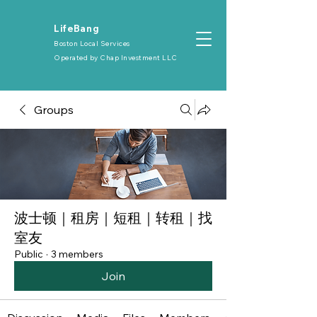
​LifeBang
Boston Local Services
Operated by
Chap Investment LLC
Groups
波士顿｜租房｜短租｜转租｜找
室友
Public
·
3 members
Join