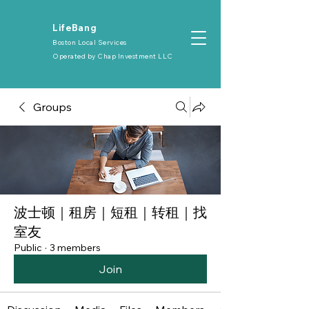
​LifeBang
Boston Local Services
Operated by
Chap Investment LLC
Groups
波士顿｜租房｜短租｜转租｜找
室友
Public
·
3 members
Join