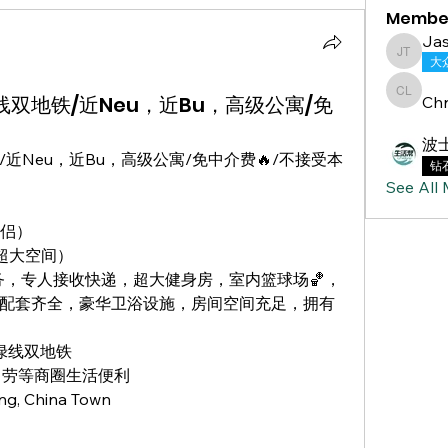
Membe
Jas
Jasmine
大
绿线双地铁/近Neu，近Bu，高级公寓/免
Chr
Chris L
波
铁/近Neu，近Bu，高级公寓/免中介费🔥/不接受本
钻
See All
合情侣）
q ft 超大空间）
服务，专人接收快递，超大健身房，室内篮球场🏀，
配套齐全，豪华卫浴设施，房间空间充足，拥有
绿线双地铁
，麦当劳等商圈生活便利
, China Town