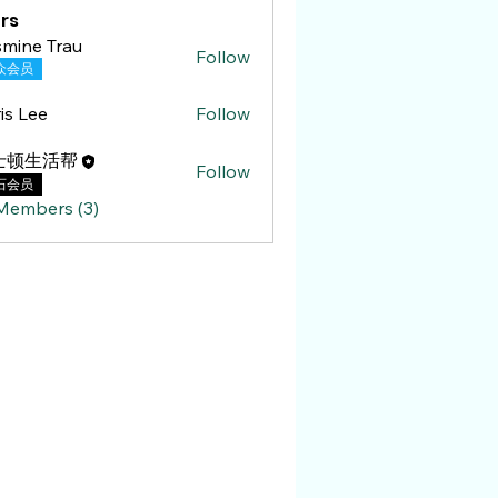
rs
mine Trau
Follow
 Trau
众会员
is Lee
Follow
ee
士顿生活帮
Follow
石会员
 Members (3)