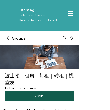
​LifeBang
Boston Local Services
Operated by
Chap Investment LLC
Groups
波士顿｜租房｜短租｜转租｜找
室友
Public
·
3 members
Join