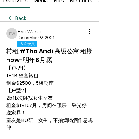
Discussion
Media
Files
Members
About
Back
Eric Wang
Eric Wang
December 9, 2021
大众会员
转租 #The Andi 高级公寓 租期
now-明年8月底
【户型1】
1B1B 整套转租
租金$2500，5楼朝南
【户型2】
2b1b次卧找女生室友
租金$1916/月，房间在顶层，采光好，
送家具！
室友是BU研一女生，不抽烟喝酒作息规
律