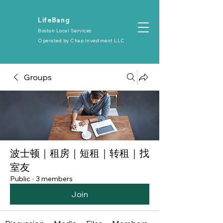
​LifeBang
Boston Local Services
Operated by
Chap Investment LLC
Groups
波士顿｜租房｜短租｜转租｜找
室友
Public
·
3 members
Join