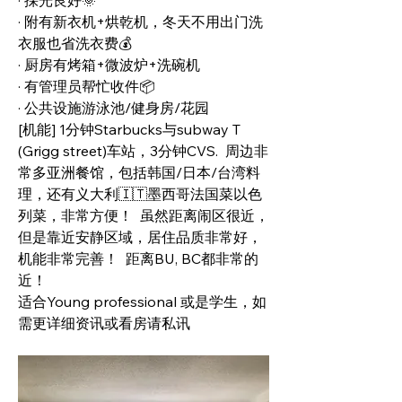
· 採光良好🌞
· 附有新衣机+烘乾机，冬天不用出门洗
衣服也省洗衣费💰
· 厨房有烤箱+微波炉+洗碗机
· 有管理员帮忙收件📦
· 公共设施游泳池/健身房/花园
[机能] 1分钟Starbucks与subway T 
(Grigg street)车站，3分钟CVS.  周边非
常多亚洲餐馆，包括韩国/日本/台湾料
理，还有义大利🇮🇹墨西哥法国菜以色
列菜，非常方便！  虽然距离闹区很近，
但是靠近安静区域，居住品质非常好，
机能非常完善！  距离BU, BC都非常的
近！ 
适合Young professional 或是学生，如
需更详细资讯或看房请私讯