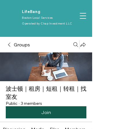
​LifeBang
Boston Local Services
Operated by
Chap Investment LLC
Groups
波士顿｜租房｜短租｜转租｜找
室友
Public
·
3 members
Join