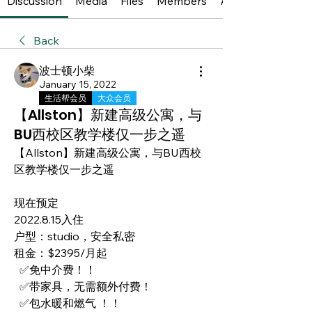
Discussion
Media
Files
Members
About
Back
波士顿小柴
January 15, 2022
生活帮会员
大众会员
【Allston】新建高级公寓，与
BU西校区教学楼仅一步之遥
【Allston】新建高级公寓，与BU西校
区教学楼仅一步之遥
现在预定
2022.8.15入住
户型：studio，安全私密
租金：$2395/月起
  ✅免中介费！！
  ✅带家具，无需额外付费！
  ✅包水暖和燃气 ！！ 