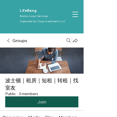
​LifeBang
Boston Local Services
Operated by
Chap Investment LLC
Groups
波士顿｜租房｜短租｜转租｜找
室友
Public
·
3 members
Join