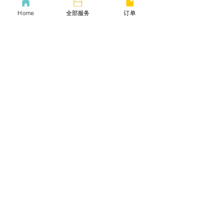
Follow
钻石会员
Home
全部服务
订单
See All Members (3)
lifebang
波士顿同城服务
​生活帮VIP
​Call us now
​下载生活帮App
​COVID-19 Policy
Lif
ebangus
Refund Policy
Yo
utube
Privacy policy
Twitter