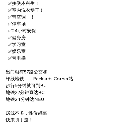
  ✅接受本科生！
  ✅室内洗衣烘干！
  ✅带空调！！
  ✅停车场
  ✅24小时安保
  ✅健身房
  ✅学习室
  ✅娱乐室
  ✅带电梯
出门就有57路公交和
绿线地铁——Packsrds Corner站
步行5分钟就可到BU
地铁22分钟直达BC
地铁24分钟达NEU
房源不多，性价超高
快来拼手速！