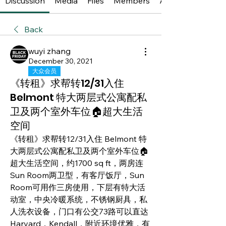
Discussion
Media
Files
Members
About
Back
wuyi zhang
December 30, 2021
大众会员
《转租》求帮转12/31入住
Belmont 特大两层式公寓配私
卫及两个室外车位🏠超大生活
空间
《转租》求帮转12/31入住 Belmont 特
大两层式公寓配私卫及两个室外车位🏠
超大生活空间，约1700 sq ft，两房连
Sun Room两卫型，有客厅饭厅，Sun 
Room可用作三房使用，下层有特大活
动室，中央冷暖系统，不锈钢厨具，私
人洗衣设备，门口有公交73路可以直达
Harvard，Kendall，附近环境优雅，有