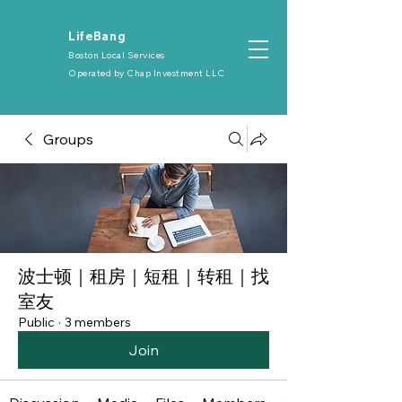
​LifeBang
Boston Local Services
Operated by
Chap Investment LLC
Groups
波士顿｜租房｜短租｜转租｜找
室友
Public
·
3 members
Join