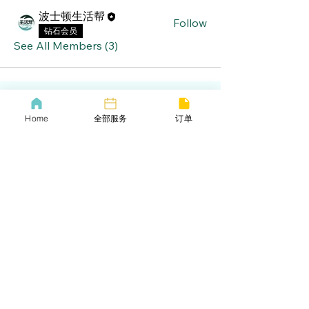
波士顿生活帮
Follow
钻石会员
See All Members (3)
Home
全部服务
订单
lifebang
波士顿同城服务
​生活帮VIP
​Call us now
​下载生活帮App
​COVID-19 Policy
Lif
ebangus
Refund Policy
Yo
utube