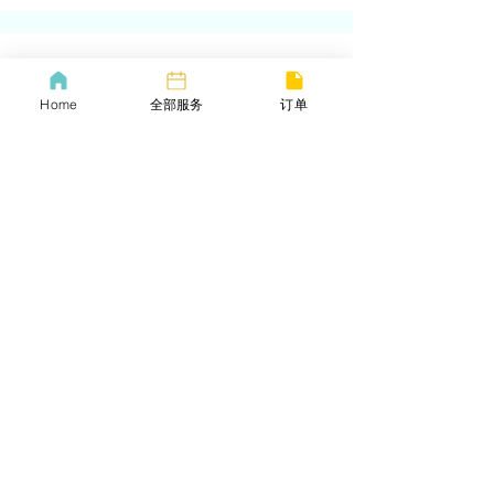
lifebang
Home
全部服务
订单
波士顿同城服务
​生活帮VIP
​Call us now
​下载生活帮App
​COVID-19 Policy
Lif
ebangus
Refund Policy
Yo
utube
Privacy policy
Twitter
Terms of service
​Email
​商务合作​​