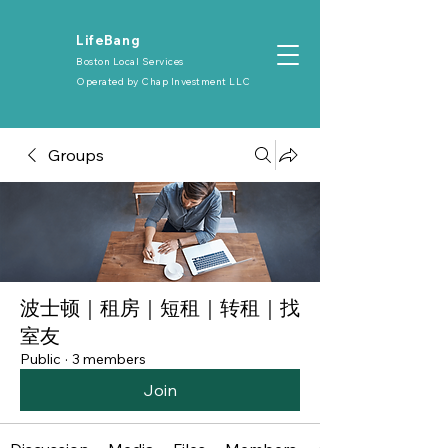
​LifeBang
Boston Local Services
Operated by
Chap Investment LLC
Groups
波士顿｜租房｜短租｜转租｜找
室友
Public
·
3 members
Join