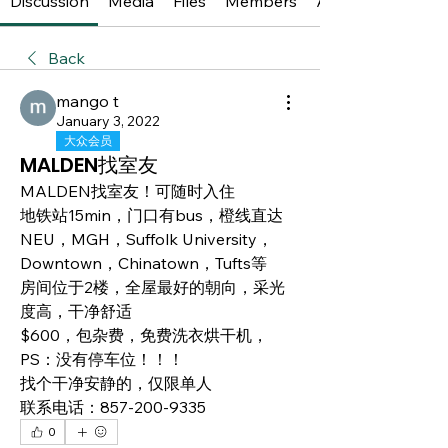
Discussion
Media
Files
Members
About
Back
mango t
January 3, 2022
大众会员
MALDEN找室友
MALDEN找室友！可随时入住
地铁站15min，门口有bus，橙线直达
NEU，MGH，Suffolk University，
Downtown，Chinatown，Tufts等
房间位于2楼，全屋最好的朝向，采光
度高，干净舒适
$600，包杂费，免费洗衣烘干机，
PS：没有停车位！！！
找个干净安静的，仅限单人
联系电话：857-200-9335
0