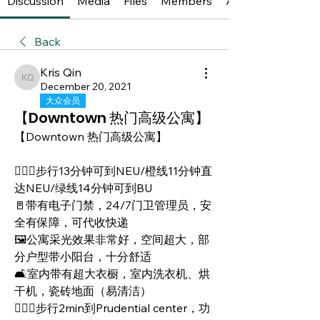
Discussion
Media
Files
Members
About
Back
Kris Qin
Kris Qin
December 20, 2021
大众会员
【Downtown 热门高级公寓】
【Downtown 热门高级公寓】
🏃🏻‍♂️步行13分钟可到NEU/橙线11分钟直
达NEU/绿线14分钟可到BU
🚪带有电子门禁，24/7门卫管理员，安
全有保障，可代收快递
🖼公寓采光效果非常好，空间超大，部
分户型带小阳台，十分舒适
🛋室内带有超大衣橱，室内洗衣机、烘
干机，瓷砖地面（易清洁）
🏃🏻‍♀️步行2min到Prudential center，功