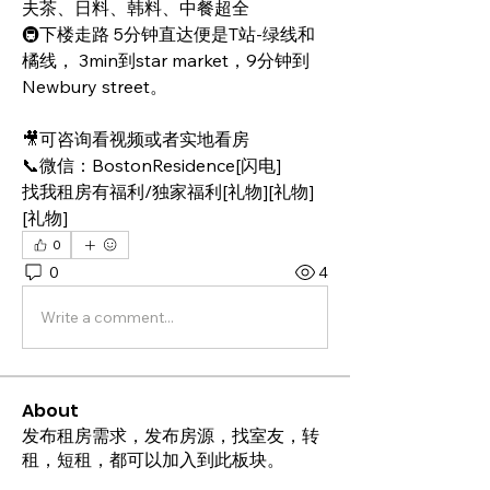
夫茶、日料、韩料、中餐超全 
🚇下楼走路 5分钟直达便是T站-绿线和
橘线， 3min到star market，9分钟到
Newbury street。 
🎥可咨询看视频或者实地看房
📞微信：BostonResidence[闪电]
找我租房有福利/独家福利[礼物][礼物]
[礼物]
0
0
4
Write a comment...
About
发布租房需求，发布房源，找室友，转
租，短租，都可以加入到此板块。