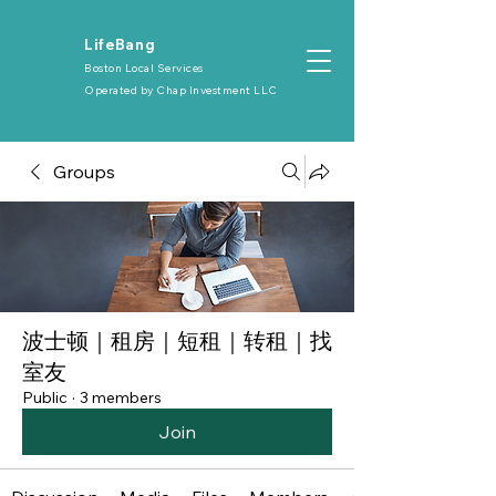
​LifeBang
Boston Local Services
Operated by
Chap Investment LLC
Groups
波士顿｜租房｜短租｜转租｜找
室友
Public
·
3 members
Join