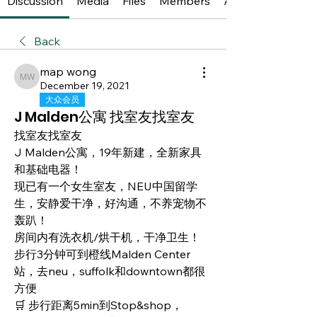
Discussion
Media
Files
Members
About
Back
map wong
map wong
December 19, 2021
大众会员
J Malden公寓 找室友找室友
找室友找室友
J Malden公寓，19年新建，全新家具
和基础电器！
现已有一个女生室友，NEU中国留学
生，安静爱干净，好沟通，不养宠物不
轰趴！
房间内有洗衣机/烘干机，干净卫生！
步行3分钟可到橙线Malden Center
站，去neu，suffolk和downtown都很
方便
🛒 步行距离5min到Stop&shop，