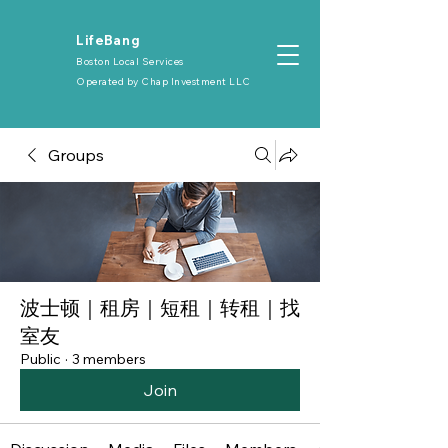
​LifeBang
Boston Local Services
Operated by
Chap Investment LLC
Groups
波士顿｜租房｜短租｜转租｜找
室友
Public
·
3 members
Join