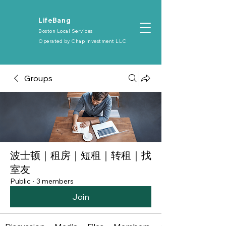
​LifeBang
Boston Local Services
Operated by
Chap Investment LLC
Groups
波士顿｜租房｜短租｜转租｜找
室友
Public
·
3 members
Join