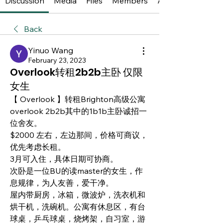
Discussion
Media
Files
Members
About
Back
Yinuo Wang
February 23, 2023
Overlook转租2b2b主卧 仅限
女生
【 Overlook 】转租Brighton高级公寓
overlook 2b2b其中的1b1b主卧诚招一
位舍友。
$2000 左右，左边那间，价格可商议，
优先考虑长租。
3月可入住，具体日期可协商。
次卧是一位BU的读master的女生，作
息规律，为人友善，爱干净。
屋内带厨房，冰箱，微波炉，洗衣机和
烘干机，洗碗机。公寓有休息区，有台
球桌，乒乓球桌，烧烤架，自习室，游