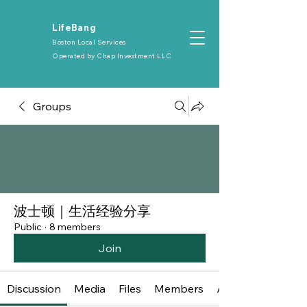
​LifeBang
Boston Local Services
Operated by
Chap Investment LLC
Groups
波士顿｜生活经验分享
Public
·
8 members
Join
Discussion
Media
Files
Members
About