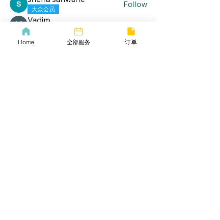
Follow
大众会员
Vadim
Follow
大众会员
John Wick
Home
全部服务
订单
Follow
大众会员
See All Members (19)
lifebang
波士顿同城服务
​生活帮VIP
​Call us now
​下载生活帮App
​COVID-19 Policy
Lif
ebangus