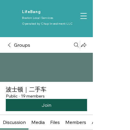
​LifeBang
Boston Local Services
Operated by
Chap Investment LLC
Groups
波士顿｜二手车
Public
·
19 members
Join
Discussion
Media
Files
Members
About