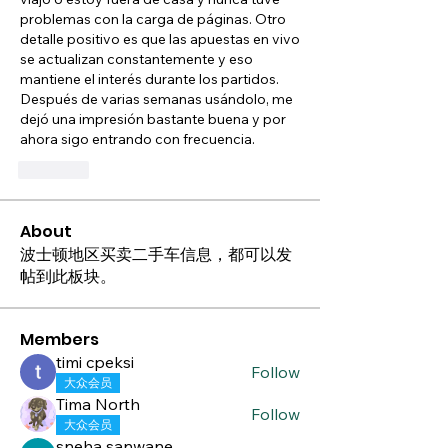
problemas con la carga de páginas. Otro 
detalle positivo es que las apuestas en vivo 
se actualizan constantemente y eso 
mantiene el interés durante los partidos. 
Después de varias semanas usándolo, me 
dejó una impresión bastante buena y por 
ahora sigo entrando con frecuencia.
Like
About
波士顿地区买卖二手车信息，都可以发
帖到此板块。
Members
timi cpeksi
Follow
大众会员
Tima North
Follow
大众会员
sneha sanwane