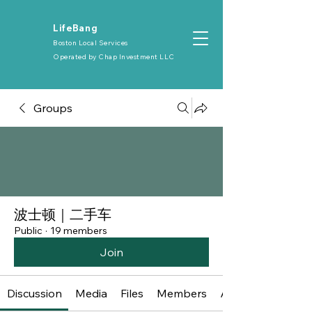
​LifeBang
Boston Local Services
Operated by
Chap Investment LLC
Groups
波士顿｜二手车
Public
·
19 members
Join
Discussion
Media
Files
Members
About