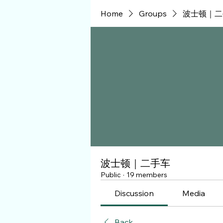
Home
Groups
波士顿｜二
波士顿｜二手车
Public
·
19 members
Discussion
Media
Back