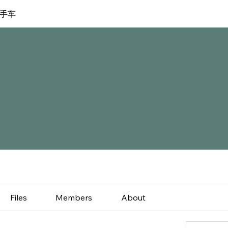
手车
Files
Members
About