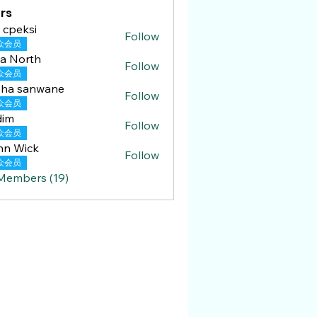
rs
i cpeksi
Follow
众会员
a North
Follow
众会员
eha sanwane
Follow
众会员
dim
Follow
众会员
hn Wick
Follow
众会员
 Members (19)