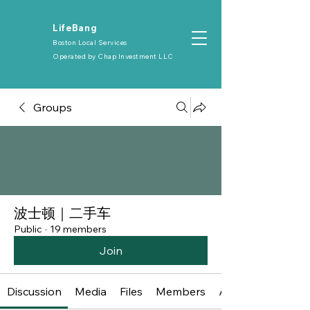
​LifeBang
Boston Local Services
Operated by
Chap Investment LLC
Groups
波士顿｜二手车
Public
·
19 members
Join
Discussion
Media
Files
Members
About