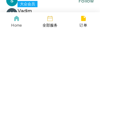
Follow
大众会员
Vadim
Follow
大众会员
John Wick
Home
全部服务
订单
Follow
大众会员
See All Members (19)
lifebang
波士顿同城服务
​生活帮VIP
​Call us now
​下载生活帮App
​COVID-19 Policy
Lif
ebangus