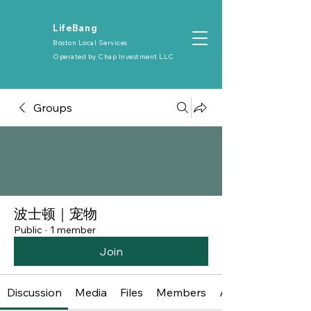
​LifeBang
Boston Local Services
Operated by
Chap Investment LLC
Groups
波士顿｜宠物
Public
·
1 member
Join
Discussion
Media
Files
Members
About