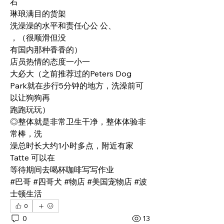
右
琳琅满目的货架
洗澡澡的水平和责任心公 公、
，（很顺滑但没
有国内那种香香的）
店员热情的态度一小一
大必大（之前推荐过的Peters Dog
Park就在步行5分钟的地方，洗澡前可
以让狗狗再
跑跑玩玩）
◎整体就是非常卫生干净，整体体验非
常棒，洗
澡总时长大约1小时多点，附近有家 
Tatte 可以在
等待期间去喝杯咖啡写写作业
#巴哥 #四哥犬 #物店 #美国宠物店 #波
士顿生活
0
0
13