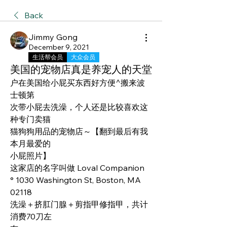
Back
Jimmy Gong
December 9, 2021
生活帮会员
大众会员
美国的宠物店真是养宠人的天堂
户在美国给小屁买东西好方便^搬来波
士顿第
次带小屁去洗澡，个人还是比较喜欢这
种专门卖猫
猫狗狗用品的宠物店～【翻到最后有我
本月最爱的
小屁照片】
这家店的名字叫做 Loval Companion
° 1030 Washington St, Boston, MA 
02118
洗澡＋挤肛门腺＋剪指甲修指甲，共计
消费70刀左