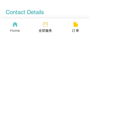
Contact Details
+16173098897
contact@lifebang.us
Home
全部服务
订单
3 Pine St, Boston, MA, USA
lifebang
波士顿同城服务
​生活帮VIP
​Call us now
​下载生活帮App
​COVID-19 Policy