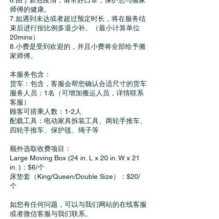
6.由于新冠疫情，请带好口罩，保护您与搬家
师傅的健康。
7.如遇到未达或者超过预定时长，将在服务结
束后进行按比例多退少补。（最小计算单位
20mins）
8.小费是受到欢迎的，并且小费将全部给予搬
家师傅。
本服务包含：
货车：包含，客服会帮您确认合适尺寸的货车
服务人员：1名（可增加搬运人员，详情联系
客服）
顾客可搭乘人数：1-2人
配载工具：电动家具拆装工具、两轮手推车、
四轮手推车、保护毯、绳子等
额外选取收费项目：
Large Moving Box (24 in. L x 20 in. W x 21
in. )：$6/个
床垫套（King/Queen/Double Size）：$20/
个
如您有任何问题，可以与我们网站的在线客服
或者微信客服与我们联系。