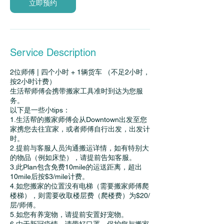
立即预约
Service Description
2位师傅 | 四个小时 + 1辆货车 （不足2小时，
按2小时计费）
生活帮师傅会携带搬家工具准时到达为您服
务。
以下是一些小tips：
1.生活帮的搬家师傅会从Downtown出发至您
家携您去往宜家，或者师傅自行出发，出发计
时。
2.提前与客服人员沟通搬运详情，如有特别大
的物品（例如床垫），请提前告知客服。
3.此Plan包含免费10mile的运送距离，超出
10mile后按$3/mile计费。
4.如您搬家的位置没有电梯（需要搬家师傅爬
楼梯），则需要收取楼层费（爬楼费）为$20/
层/师傅。
5.如您有养宠物，请提前安置好宠物。