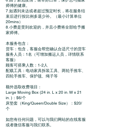
6.由于新冠疫情，请带好口罩，保护您与搬家
师傅的健康。
7.如遇到未达或者超过预定时长，将在服务结
束后进行按比例多退少补。（最小计算单位
20mins）
8.小费是受到欢迎的，并且小费将全部给予搬
家师傅。
本服务包含：
货车：包含，客服会帮您确认合适尺寸的货车
服务人员：1名（可增加搬运人员，详情联系
客服）
顾客可搭乘人数：1-2人
配载工具：电动家具拆装工具、两轮手推车、
四轮手推车、保护毯、绳子等
额外选取收费项目：
Large Moving Box (24 in. L x 20 in. W x 21
in. )：$6/个
床垫套（King/Queen/Double Size）：$20/
个
如您有任何问题，可以与我们网站的在线客服
或者微信客服与我们联系。