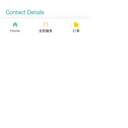
Contact Details
+16173098897
contact@lifebang.us
Home
全部服务
订单
3 Pine St, Boston, MA, USA
lifebang
波士顿同城服务
​生活帮VIP
​Call us now
​下载生活帮App
​COVID-19 Policy