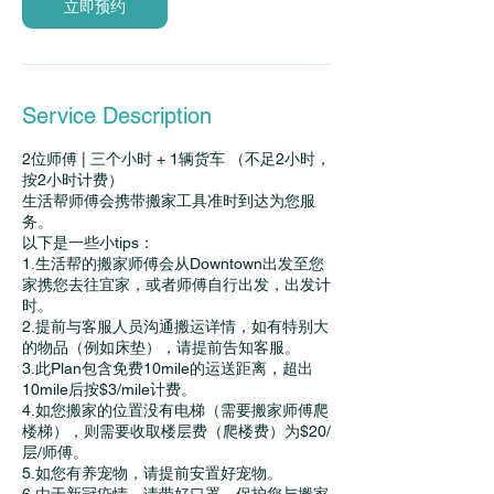
立即预约
Service Description
2位师傅 | 三个小时 + 1辆货车 （不足2小时，
按2小时计费）
生活帮师傅会携带搬家工具准时到达为您服
务。
以下是一些小tips：
1.生活帮的搬家师傅会从Downtown出发至您
家携您去往宜家，或者师傅自行出发，出发计
时。
2.提前与客服人员沟通搬运详情，如有特别大
的物品（例如床垫），请提前告知客服。
3.此Plan包含免费10mile的运送距离，超出
10mile后按$3/mile计费。
4.如您搬家的位置没有电梯（需要搬家师傅爬
楼梯），则需要收取楼层费（爬楼费）为$20/
层/师傅。
5.如您有养宠物，请提前安置好宠物。