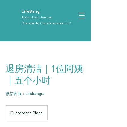
​LifeBang
Boston Local Services
Operated by
Chap Investment LLC
退房清洁｜1位阿姨
｜五个小时
微信客服：Lifebangus
Customer's Place