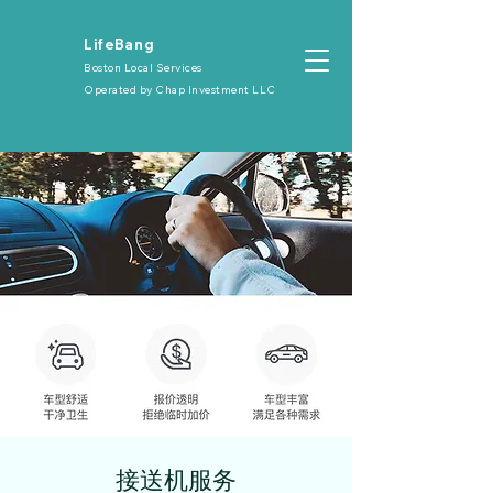
​LifeBang
Boston Local Services
Operated by
Chap Investment LLC
​接送机服务