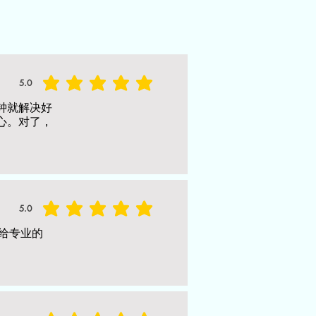
5.0
average rating is 5 out of 5
钟就解决好
安心。对了，
5.0
average rating is 5 out of 5
给专业的