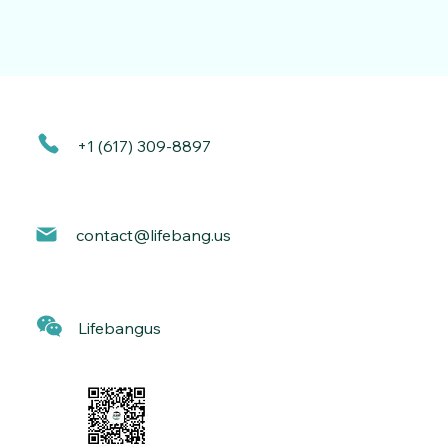
+1 (617) 309-8897
contact@lif
ebang.us
Lif
ebangus