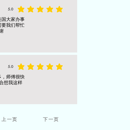
5.0
average rating is 5 out of 5
美国大家办事
需要我们帮忙
谢
5.0
average rating is 5 out of 5
多，师傅很快
合想我这样
上一页
下一页