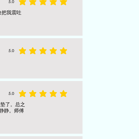
5.0
average rating is 5 out of 5
，快把我震吐
5.0
average rating is 5 out of 5
5.0
average rating is 5 out of 5
床垫了。总之
静静。师傅