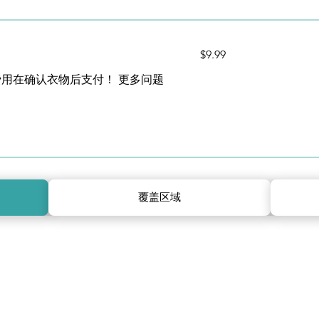
9.99
$9.99
US
dollars
其余费用在确认衣物后支付！ 更多问题
覆盖区域