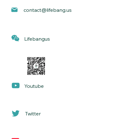
contact@lif
ebang.us
Lif
ebangus
Yo
utube
Twitter