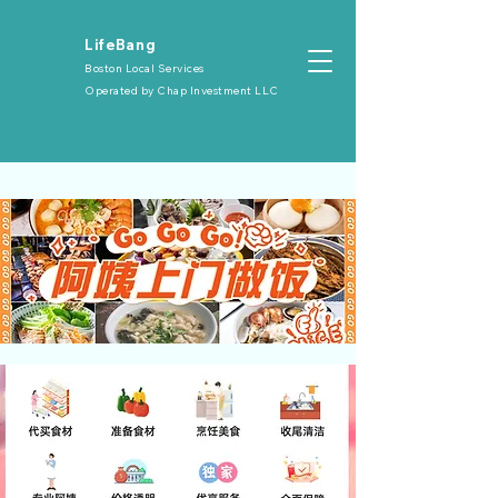
​LifeBang
Boston Local Services
Operated by
Chap Investment LLC