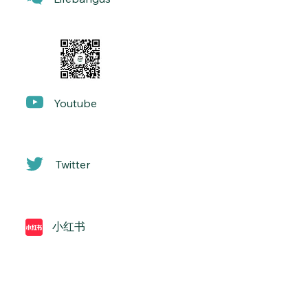
Yo
utube
Twitter
小红书