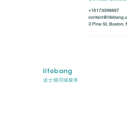
+16173098897
contact@lifebang.
3 Pine St, Boston
lifebang
波士顿同城服务