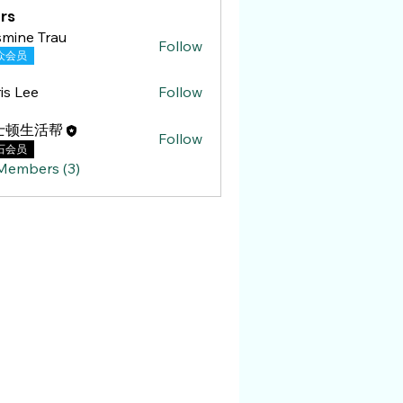
rs
mine Trau
Follow
 Trau
众会员
is Lee
Follow
ee
士顿生活帮
Follow
石会员
 Members (3)